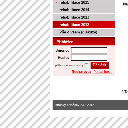
rehabilitace 2015
Na
rehabilitace 2014
rehabilitace 2013
rehabilitace 2012
Vše o všem (diskuze)
Přihlášení
Jméno:
Heslo:
přihlašovat automaticky
Registrovat
Poslat heslo
* T
stránky založeny 23.8.2012