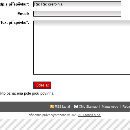
dpis příspěvku*:
Email:
Text příspěvku*:
akto označená pole jsou povinná.
RSS kanál
|
XML Sitemap
|
Mapa webu
|
Reda
Všechna práva vyhrazena © 2026
NETservis s.r.o.