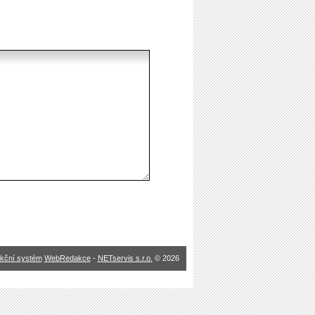
kční systém
WebRedakce
-
NETservis s.r.o.
© 2026