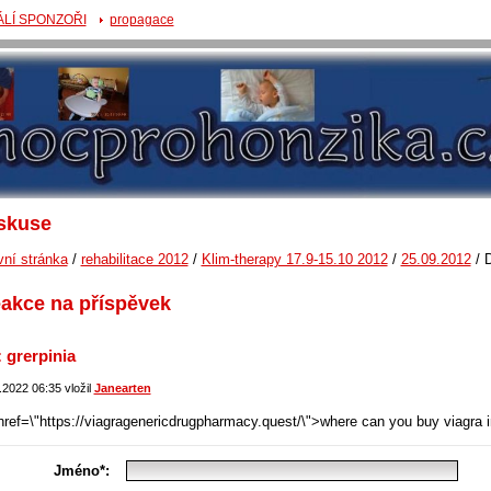
ÁLÍ SPONZOŘI
propagace
skuse
vní stránka
/
rehabilitace 2012
/
Klim-therapy 17.9-15.10 2012
/
25.09.2012
/
akce na příspěvek
 grerpinia
.2022 06:35 vložil
Janearten
href=\"https://viagragenericdrugpharmacy.quest/\">where can you buy viagra
Jméno*: