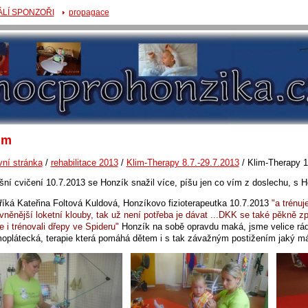
ÁLÍ SPONZOŘI
propagace
im
vní stránka
/
rehabilitace 2013
/
Klim-Therapy 8.7.-29.7.2013
/
Klim-Therapy 1
šní cvičení 10.7.2013 se Honzík snažil více, píšu jen co vím z doslechu, s 
 říká Kateřina Foltová Kuldová, Honzíkovo fizioterapeutka 10.7.2013
"a trénu
vněnější loketní klouby, tak už není potřeba je dávat ...DKK se také pěkně z
e i trénovali dřepy ve Spideru"
Honzík na sobě opravdu maká, jsme velice rád
oplátecká, terapie která pomáhá dětem i s tak závažným postižením jaký m