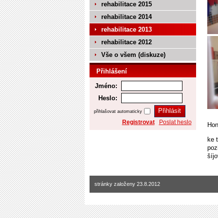
rehabilitace 2015
rehabilitace 2014
rehabilitace 2013
rehabilitace 2012
Vše o všem (diskuze)
Přihlášení
Jméno:
Heslo:
přihlašovat automaticky
Registrovat
Poslat heslo
Hon
ke 
poz
šíj
stránky založeny 23.8.2012