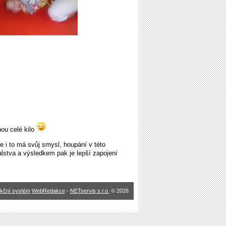
ou celé kilo
le i to má svůj smysl,
houpání v této
valstva a výsledkem pak je lepší zapojení
kční systém
WebRedakce
-
NETservis s.r.o.
© 2026