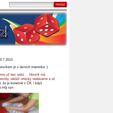
0.7.2013
Honzíkem je v lázních maminka :)
jeme už bez ortéz ... Honzík má
pevnily, taktéž ortézky nedáváme a už
, že je konečně v ČR, i když
á můj syn.