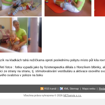
zík na kladkách tahá nožičkama oproti poslednímu pobytu místo půl kila rovn
třetí fotce : fotka vypadá jako by fizioterapeutka dělala s Honzíkem blbinky, a
ici ze strany na stranu, tj. stimulovalování vestibuláru a aktivace osového s
ového svalstva v poloze na boku
RSS kanál
|
XML Sitemap
|
Mapa webu
|
Reda
Všechna práva vyhrazena © 2026
NETservis s.r.o.