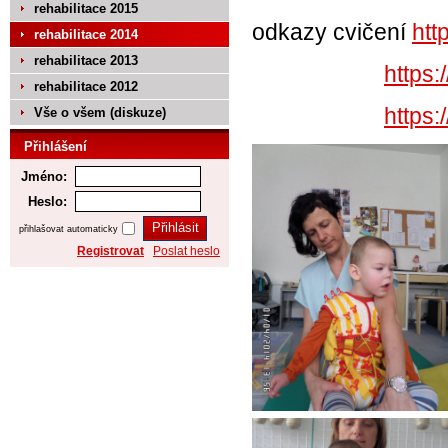
rehabilitace 2015
odkazy cvičení
ht
rehabilitace 2014
rehabilitace 2013
https
rehabilitace 2012
https
Vše o všem (diskuze)
Přihlášení
Jméno:
Heslo:
přihlašovat automaticky
Registrovat
Poslat heslo