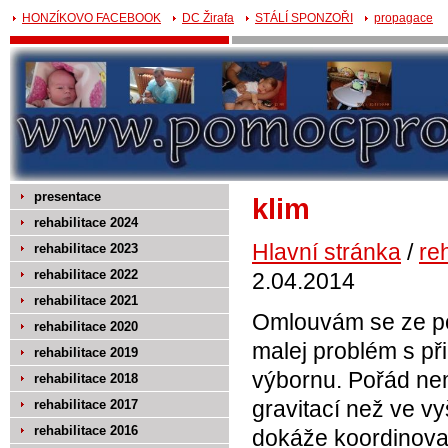
HONZÍKOVO FACEBOOK
DC Žirafa
STÁLÍ SPONZOŘI
propagace
presentace
klim
rehabilitace 2024
Hlavní stránka
/
re
rehabilitace 2023
rehabilitace 2022
2.04.2014
rehabilitace 2021
Omlouvám se ze po
rehabilitace 2020
malej problém s př
rehabilitace 2019
výbornu. Pořád nem
rehabilitace 2018
gravitací než ve vy
rehabilitace 2017
rehabilitace 2016
dokáže koordinova